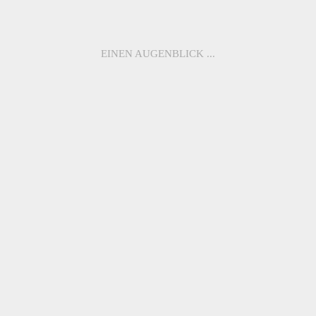
SHIBUYA
CROSSING
EINEN AUGENBLICK ...
ME7024 –
ME7031 –
HARAJUKU
HACHIKO
ROCKET
STATION
ME7028 –
ME7025 –
MATENA
BOSOZOKU
MOMENTS
ZURÜCK ZUR
ÜBERSICHT