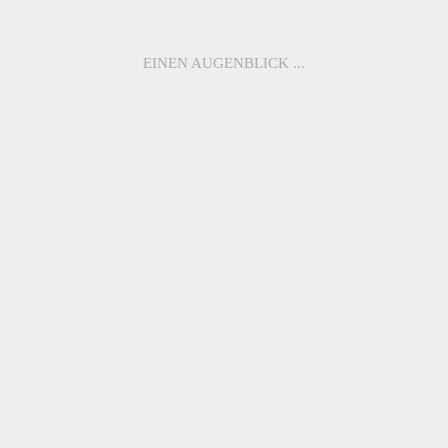
HARAJUKU
SHIBUYA
ROCKET
CROSSING
EINEN AUGENBLICK ...
ME7031 –
ME7039 –
HACHIKO
TOKYO TRIBE
STATION
ME SABABA
ME7037 –
TOKYO DRIFT
ZURÜCK ZUR
ÜBERSICHT