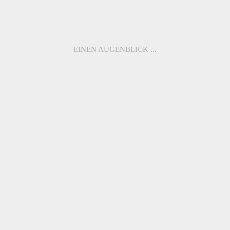
EINEN AUGENBLICK ...
WEITERE MODELLE
ME3008
ME1116
ME1094
ME3011
ME3014
ME5071