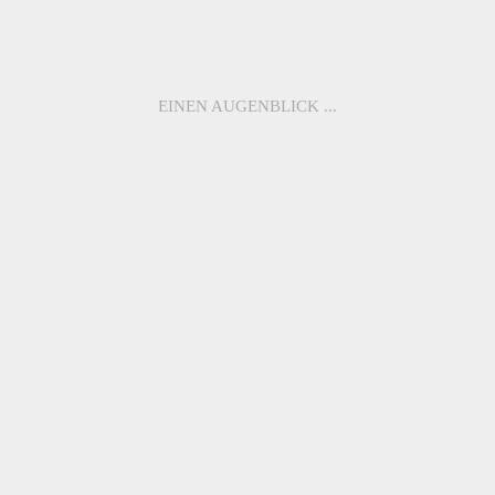
EINEN AUGENBLICK ...
WEITERE MODELLE
ME1104
ME5085
ME1082
ME5073
ME1109
ME3009