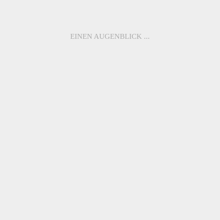
22.10.2024
JETZT NEU: MAKELLOS. – CLIP
EINEN AUGENBLICK ...
いらっしゃいませ (Irasshaimase) in der Welt von makellos.
Brillen
Marke
News
Store Finder
B2B
FAQ
Kontakt