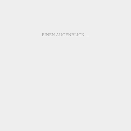
Zurück in die Zukunft – zero 2.0
EINEN AUGENBLICK ...
22.10.2024
JETZT NEU: MAKELLOS. – CLIP
いらっしゃいませ (Irasshaimase) in der Welt von makellos.