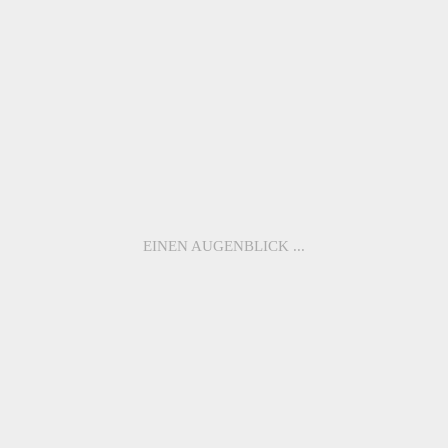
ME1097
ME5072
ME1103
ME1085
ME3010
ME1058
EINEN AUGENBLICK ...
ZURÜCK ZUR
ÜBERSICHT